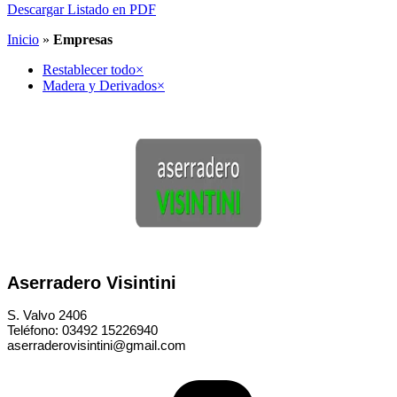
Descargar Listado en PDF
Inicio
»
Empresas
Restablecer todo
×
Madera y Derivados
×
Aserradero Visintini
S. Valvo 2406
Teléfono: 03492 15226940
aserraderovisintini@gmail.com