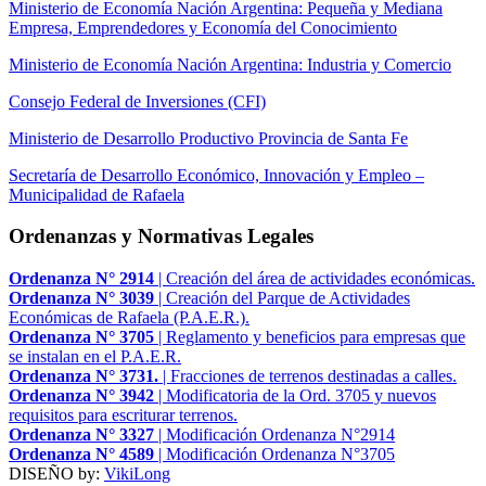
Ministerio de Economía Nación Argentina: Pequeña y Mediana
Empresa, Emprendedores y Economía del Conocimiento
Ministerio de Economía Nación Argentina: Industria y Comercio
Consejo Federal de Inversiones (CFI)
Ministerio de Desarrollo Productivo Provincia de Santa Fe
Secretaría de Desarrollo Económico, Innovación y Empleo –
Municipalidad de Rafaela
Ordenanzas y Normativas Legales
Ordenanza N° 2914
| Creación del área de actividades económicas.
Ordenanza N° 3039
| Creación del Parque de Actividades
Económicas de Rafaela (P.A.E.R.).
Ordenanza N° 3705
| Reglamento y beneficios para empresas que
se instalan en el P.A.E.R.
Ordenanza N° 3731.
| Fracciones de terrenos destinadas a calles.
Ordenanza N° 3942
| Modificatoria de la Ord. 3705 y nuevos
requisitos para escriturar terrenos.
Ordenanza N° 3327
| Modificación Ordenanza N°2914
Ordenanza N° 4589
| Modificación Ordenanza N°3705
DISEÑO by:
VikiLong