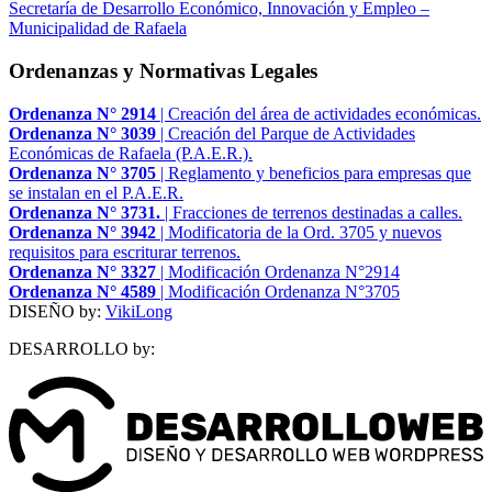
Secretaría de Desarrollo Económico, Innovación y Empleo –
Municipalidad de Rafaela
Ordenanzas y Normativas Legales
Ordenanza N° 2914
| Creación del área de actividades económicas.
Ordenanza N° 3039
| Creación del Parque de Actividades
Económicas de Rafaela (P.A.E.R.).
Ordenanza N° 3705
| Reglamento y beneficios para empresas que
se instalan en el P.A.E.R.
Ordenanza N° 3731.
| Fracciones de terrenos destinadas a calles.
Ordenanza N° 3942
| Modificatoria de la Ord. 3705 y nuevos
requisitos para escriturar terrenos.
Ordenanza N° 3327
| Modificación Ordenanza N°2914
Ordenanza N° 4589
| Modificación Ordenanza N°3705
DISEÑO by:
VikiLong
DESARROLLO by: