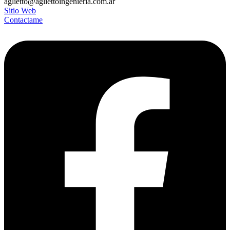
aglietto@agliettoingenieria.com.ar
Sitio Web
Contactame